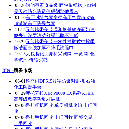
08-20
纳他霉素食品级 面包蛋糕糕点肉制
品天然防腐防霉保鲜剂那他霉素
01-10
高压封堵气囊变径高压气囊市政管
道清淤高压防爆气囊
11-15
元气地带美妆温和氨基酸洗面奶清
爽去油深层清洁舒缓肌肤不油腻
10-29
元气地带美妆一次性抽取式纯棉柔
嫩洁面亲肤加厚不掉毛洗脸巾
10-15
大包装化工原料采购网{一览网}化
学试剂-价格实惠
更多»
跳蚤市场
06-01
科立讯DP515数字防爆对讲机 石油
化工防爆手台
04-29
摩托罗拉XIR P8608 EX系列ATEX
高等级数字防爆对讲机
09-06
泉州相机回收 单反相机收购 上门回
收
09-06
泉州手机回收 上门回收 同城交易
二手回收