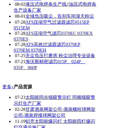
08-02
液压式电焊条生产线//油压式电焊条
生产设备厂家
08-01
全域负压吸尘，告别车间漫天粉尘
07-28
ATS压缩空气过滤器滤芯0515EP
0515EM
07-28
ATS压缩空气滤芯0370EC 0370EX
0370ES
07-28
ATS高效过滤器滤芯0370EP
0370EM 0370EH
07-25
无尘负压打磨房 粉尘治理专业设备
07-21
海沃斯精密滤芯015P、024P、
035P、060P
更多»
产品货源
07-23
太阳能同步猫眼警示灯 同频猫眼警
示灯生产厂家
02-28
甘肃酒泉网架公司-酒泉螺栓球网架
公司-酒泉焊接球网架公司
11-19
铝壳太阳能爆闪灯 太阳能四灯爆闪
灯交通设施厂家