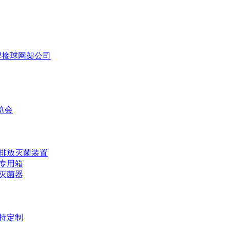
焊接球网架公司
览会
排放灭菌装置
专用箱
灭菌器
持定制