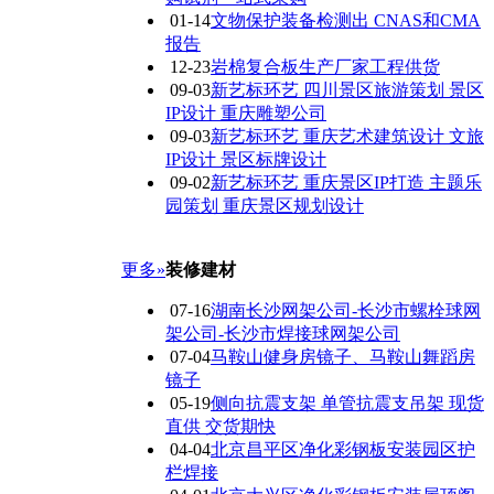
01-14
文物保护装备检测出 CNAS和CMA
报告
12-23
岩棉复合板生产厂家工程供货
09-03
新艺标环艺 四川景区旅游策划 景区
IP设计 重庆雕塑公司
09-03
新艺标环艺 重庆艺术建筑设计 文旅
IP设计 景区标牌设计
09-02
新艺标环艺 重庆景区IP打造 主题乐
园策划 重庆景区规划设计
更多»
装修建材
07-16
湖南长沙网架公司-长沙市螺栓球网
架公司-长沙市焊接球网架公司
07-04
马鞍山健身房镜子、马鞍山舞蹈房
镜子
05-19
侧向抗震支架 单管抗震支吊架 现货
直供 交货期快
04-04
北京昌平区净化彩钢板安装园区护
栏焊接