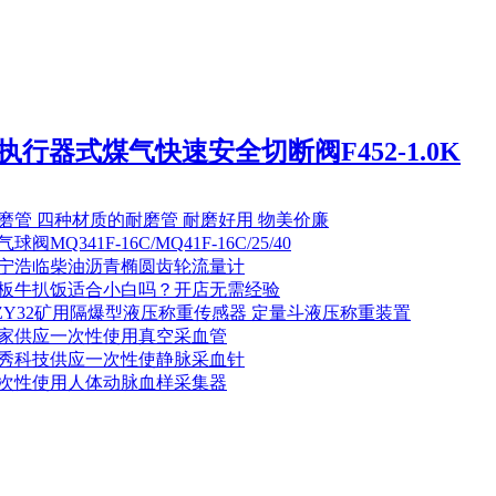
行器式煤气快速安全切断阀F452-1.0K
磨管 四种材质的耐磨管 耐磨好用 物美价廉
球阀MQ341F-16C/MQ41F-16C/25/40
宁浩临柴油沥青椭圆齿轮流量计
板牛扒饭适合小白吗？开店无需经验
ZY32矿用隔爆型液压称重传感器 定量斗液压称重装置
家供应一次性使用真空采血管
秀科技供应一次性使静脉采血针
次性使用人体动脉血样采集器