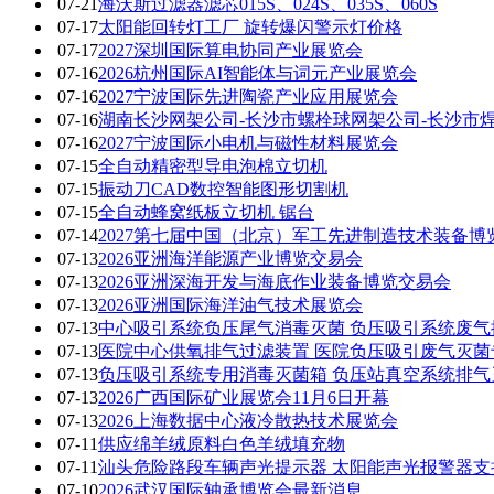
07-21
海沃斯过滤器滤芯015S、024S、035S、060S
07-17
太阳能回转灯工厂 旋转爆闪警示灯价格
07-17
2027深圳国际算电协同产业展览会
07-16
2026杭州国际AI智能体与词元产业展览会
07-16
2027宁波国际先进陶瓷产业应用展览会
07-16
湖南长沙网架公司-长沙市螺栓球网架公司-长沙市
07-16
2027宁波国际小电机与磁性材料展览会
07-15
全自动精密型导电泡棉立切机
07-15
振动刀CAD数控智能图形切割机
07-15
全自动蜂窝纸板立切机 锯台
07-14
2027第七届中国（北京）军工先进制造技术装备博
07-13
2026亚洲海洋能源产业博览交易会
07-13
2026亚洲深海开发与海底作业装备博览交易会
07-13
2026亚洲国际海洋油气技术展览会
07-13
中心吸引系统负压尾气消毒灭菌 负压吸引系统废气
07-13
医院中心供氧排气过滤装置 医院负压吸引废气灭菌
07-13
负压吸引系统专用消毒灭菌箱 负压站真空系统排气
07-13
2026广西国际矿业展览会11月6日开幕
07-13
2026上海数据中心液冷散热技术展览会
07-11
供应绵羊绒原料白色羊绒填充物
07-11
汕头危险路段车辆声光提示器 太阳能声光报警器支
07-10
2026武汉国际轴承博览会最新消息