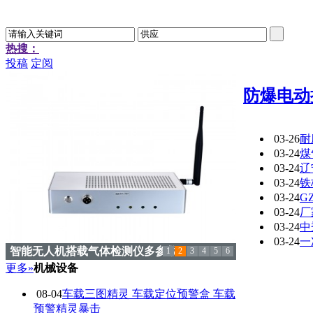
热搜：
投稿
定阅
防爆电动执
03-26
耐
03-24
煤气
03-24
辽
03-24
铁
03-24
G
03-24
厂
03-24
中
03-24
一
智能无人机搭载气体检测仪多参数
1
2
3
4
5
6
更多»
机械设备
08-04
车载三图精灵 车载定位预警盒 车载
预警精灵暴击