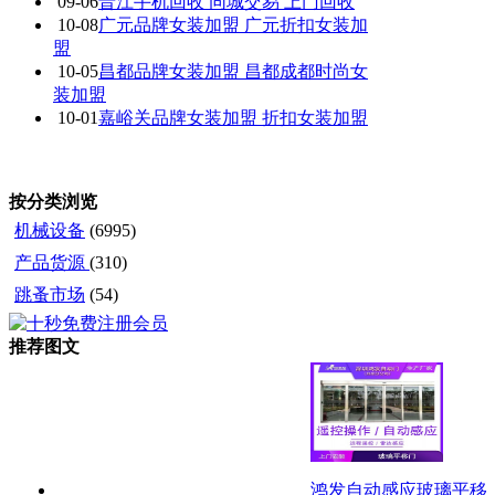
09-06
晋江手机回收 同城交易 上门回收
10-08
广元品牌女装加盟 广元折扣女装加
盟
10-05
昌都品牌女装加盟 昌都成都时尚女
装加盟
10-01
嘉峪关品牌女装加盟 折扣女装加盟
按分类浏览
机械设备
(6995)
产品货源
(310)
跳蚤市场
(54)
推荐图文
鸿发自动感应玻璃平移